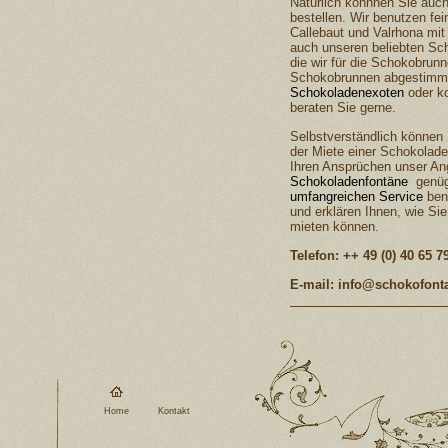
Natürlich könnnen Sie auc
bestellen. Wir benutzen fe
Callebaut und Valrhona mit
auch unseren beliebten Sc
die wir für die Schokobrun
Schokobrunnen abgestimmt
Schokoladenexoten
oder ko
beraten Sie gerne.
Selbstverständlich können 
der Miete einer Schokolad
Ihren Ansprüchen unser A
Schokoladenfontäne
genügt
umfangreichen Service
ben
und erklären Ihnen, wie Si
mieten können.
Telefon: ++ 49 (0) 40 65 7
E-mail: info@schokofont
Home
Kontakt