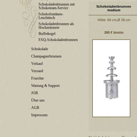
Schokoladenbrunnen mit
Schokoladenbrunnen
Schokoteam-Service
medium
Schokofontänen-
Leuchttisch
Höhe: 69 cm,Ø 28 cm
Schokoladenbrunnen als
Hochzeitstorte
260 € brutto
Buffetkegel
FAQ-Schokoladenbrunnen
Schokolade
Champagnerbrunnen
Verkauf
Versand
Fruechte
Wartung & Support
JOB
Über uns
AGB
Impressum