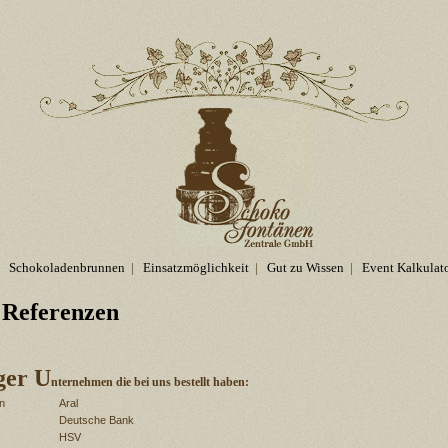
Schokoladenbrunnen
|
Einsatzmöglichkeit
|
Gut zu Wissen
|
Event Kalkulat
 Referenzen
ger U
nternehmen die bei uns bestellt haben:
in
Aral
Deutsche Bank
HSV