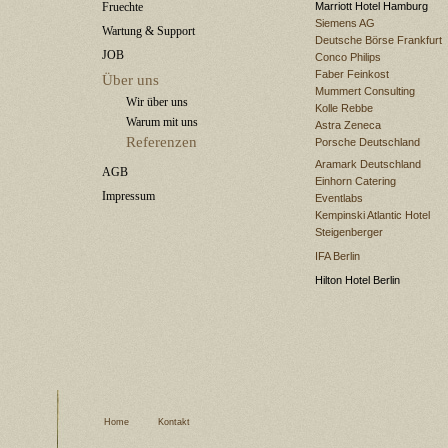
Fruechte
Marriott Hotel Hamburg
Siemens AG
Wartung & Support
Deutsche Börse Frankfurt
JOB
Conco Philips
Faber Feinkost
Über uns
Mummert Consulting
Wir über uns
Kolle Rebbe
Warum mit uns
Astra Zeneca
Referenzen
Porsche Deutschland
Aramark Deutschland
AGB
Einhorn Catering
Impressum
Eventlabs
Kempinski Atlantic Hotel
Steigenberger
IFA Berlin
Hilton Hotel Berlin
Home
Kontakt