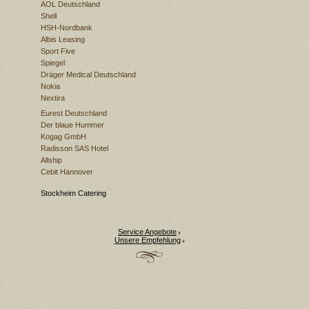
AOL Deutschland
Shell
HSH-Nordbank
Albis Leasing
Sport Five
Spiegel
Dräger Medical Deutschland
Nokia
Nextira
Eurest Deutschland
Der blaue Hummer
Kogag GmbH
Radisson SAS Hotel
Allship
Cebit Hannover
Stockheim Catering
Service Angebote
Unsere Empfehlung