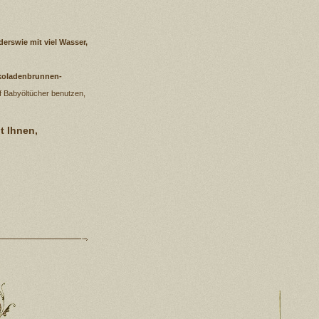
erswie mit viel Wasser,
okoladenbrunnen-
f Babyöltücher benutzen,
t Ihnen,