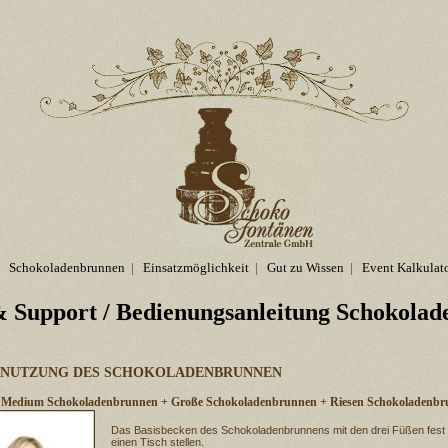
Schokoladenbrunnen
|
Einsatzmöglichkeit
|
Gut zu Wissen
|
Event Kalkulat
 Support
/ Bedienungsanleitung Schokola
ENUTZUNG DES SCHOKOLADENBRUNNEN
ing Medium Schokoladenbrunnen + Große Schokoladenbrunnen + Riesen Schokoladenb
Das Basisbecken des Schokoladenbrunnens mit den drei Füßen fest
einen Tisch stellen.