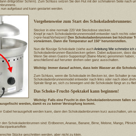
 dann drittgrößter Schirm). Zum Schluss setzen Sie den Hut mit der schmaleren Seite nach u
nbrunnens.
 nun aufgebaut und kann gestartet werden.
Vorgehensweise zum Start des Schokoladenbrunnens:
Stecker in eine normale 220 Volt Steckdose stecken.
Knopf je nach Schokoladenbrunnenmodell entweder nach rechts oder
(=pre-heat/Vorheizen)!
Den Schokoladenbrunnnen bei höchster Te
vorwärmen. Dann die Temperatur auf 150° herunterstellen.
Nun die flüssige Schokolade (siehe auch
Anleitung Wie schmelze ich 
Schokoladenbrunnen-Basisbecken geben. Dabei aufpassen, dass das 
Wenn Sie einen Gastro-Suppentopf (Baine-Marie) genommen haben, 
anschließend auf herunter drehen oder ganz ausschalten.
Wichtig: Immer darauf achten, dass kein Wasser an die Schoko
Zum Schluss, wenn die Schokolade im Becken ist, den Schalter je na
Schokoladenbrunnenmodel entweder nach links oder nach oben drehe
Spirale fängt an, sich zu bewegen und die Schokolade fängt an zu flie
Das Schoko-Frucht-Spektakel kann beginnen!
Wichtig: Falls eine Frucht in den Schokoladenbrunnen fallen soll
rausgefischt werden, damit es zu keiner Verstopfung kommt.
einer Gabel herausgeholt werden kann, dann den Schokoladenbrunnen kurz ausschalten, um so
 den Schokoladenbrunnen sind: Erdbeeren, Ananas, Banane, Birne, Melone, Mango, Pfirsich,
arzipankartoffeln
erechte Stücke geschnitten werden, aber nicht zu klein.