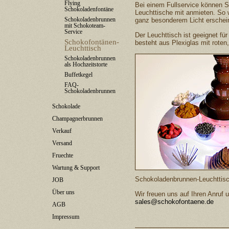
Flying
Bei einem Fullservice können S
Schokoladenfontäne
Leuchttische mit anmieten. So 
Schokoladenbrunnen
ganz besonderem Licht erschei
mit Schokoteam-
Service
Der Leuchttisch ist geeignet f
Schokofontänen-
besteht aus Plexiglas mit roten
Leuchttisch
Schokoladenbrunnen
als Hochzeitstorte
Buffetkegel
FAQ-
Schokoladenbrunnen
Schokolade
Champagnerbrunnen
Verkauf
Versand
Fruechte
Wartung & Support
Schokoladenbrunnen-Leuchttische
JOB
Über uns
Wir freuen uns auf Ihren Anruf 
sales@schokofontaene.de
AGB
Impressum