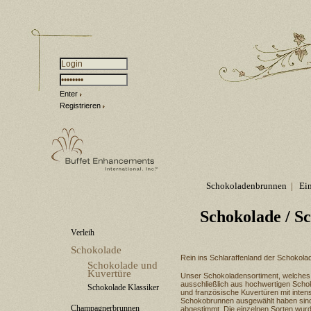
Enter
Registrieren
Schokoladenbrunnen
|
Ei
Schokolade
/ S
Verleih
Schokolade
Rein ins Schlaraffenland der Schokola
Schokolade und
Kuvertüre
Unser Schokoladensortiment, welches w
ausschließlich aus hochwertigen Scho
Schokolade Klassiker
und französische Kuvertüren mit inten
Schokobrunnen ausgewählt haben sind
Champagnerbrunnen
abgestimmt. Die einzelnen Sorten wur